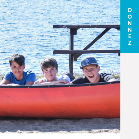
D
O
N
N
E
Z