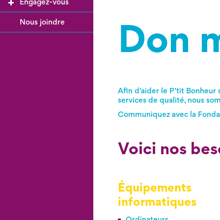
Engagez-vous
Don m
Nous joindre
Afin d’aider le P’tit Bonheur 
services de qualité, nous so
Communiquez avec la Fondat
Voici nos bes
Équipements
informatiques
Ordinateurs