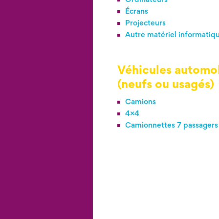
Écrans
Projecteurs
Autre matériel informatiq
Véhicules automo
(neufs ou usagés)
Camions
4×4
Camionnettes 7 passagers